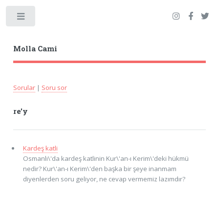
Toggle
Molla Cami
Sorular
|
Soru sor
re'y
Kardeş katli
Osmanlı\'da kardeş katlinin Kur\'an-ı Kerim\'deki hükmü
nedir? Kur\'an-ı Kerim\'den başka bir şeye inanmam
diyenlerden soru geliyor, ne cevap vermemiz lazımdır?