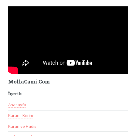
MollaCami.Com
İçerik
Anasayfa
Kuran-ı Kerim
Kuran ve Hadis