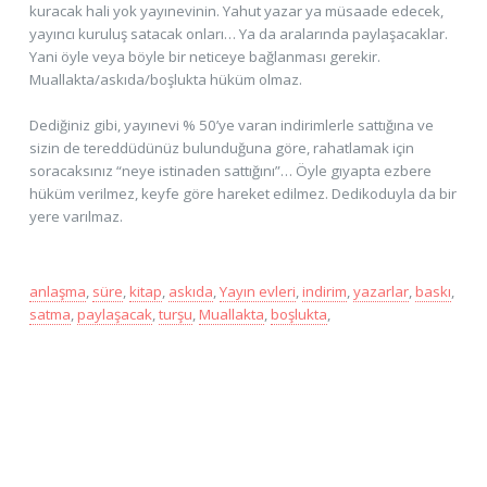
kuracak hali yok yayınevinin. Yahut yazar ya müsaade edecek,
yayıncı kuruluş satacak onları… Ya da aralarında paylaşacaklar.
Yani öyle veya böyle bir neticeye bağlanması gerekir.
Muallakta/askıda/boşlukta hüküm olmaz.
Dediğiniz gibi, yayınevi % 50’ye varan indirimlerle sattığına ve
sizin de tereddüdünüz bulunduğuna göre, rahatlamak için
soracaksınız “neye istinaden sattığını”… Öyle gıyapta ezbere
hüküm verilmez, keyfe göre hareket edilmez. Dedikoduyla da bir
yere varılmaz.
anlaşma
,
süre
,
kitap
,
askıda
,
Yayın evleri
,
indirim
,
yazarlar
,
baskı
,
satma
,
paylaşacak
,
turşu
,
Muallakta
,
boşlukta
,