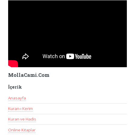
MollaCami.Com
İçerik
Anasayfa
Kuran-ı Kerim
Kuran ve Hadis
Online Kitaplar