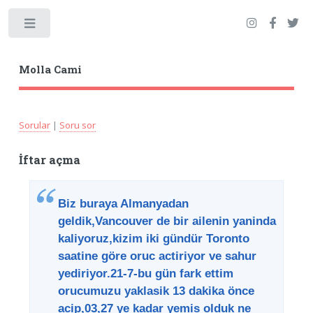
Toggle
Molla Cami
Sorular
|
Soru sor
İftar açma
Biz buraya Almanyadan
geldik,Vancouver de bir ailenin yaninda
kaliyoruz,kizim iki gündür Toronto
saatine göre oruc actiriyor ve sahur
yediriyor.21-7-bu gün fark ettim
orucumuzu yaklasik 13 dakika önce
acip,03,27 ye kadar yemis olduk ne