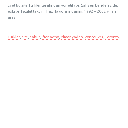
Evet bu site Türkler tarafından yönetiliyor. Şahsen bendeniz de,
eski bir Fazilet takvimi hazırlayıcılarındanım. 1992 – 2002 yılları
arası…
Türkler
,
site
,
sahur
,
iftar açma
,
Almanyadan
,
Vancouver
,
Toronto
,