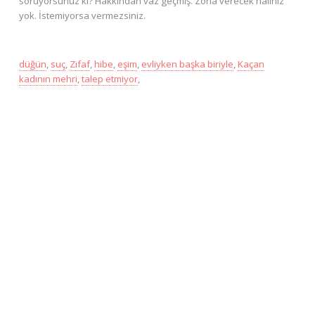
soruyorsunuz ki? Hakkından vaz geçmiş. Zorla verecek haliniz
yok. İstemiyorsa vermezsiniz.
düğün
,
suç
,
Zifaf
,
hibe
,
eşim
,
evliyken başka biriyle
,
Kaçan
kadının mehri
,
talep etmiyor
,