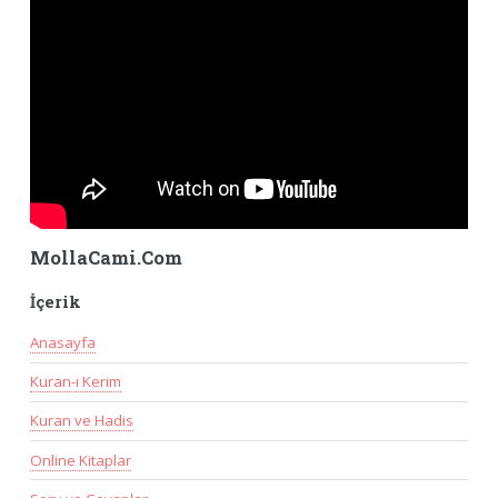
MollaCami.Com
İçerik
Anasayfa
Kuran-ı Kerim
Kuran ve Hadis
Online Kitaplar