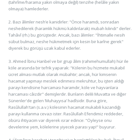
(tahrîme/harama yakın olmaya değil) tenzihe (helâle yakın
olmaya) hamlederler.
2. Bazı âlimler nesh’e kanidirler: "Önce haramdı, sonradan
neshedilerek (haramlık hükmü kaldırılarak) mubah kılındı" derler.
Tahâvî (rh.) bu görüştedir. Ancak, bazı âlimler: "İhtimalle nesih
sübut bulmaz, neshe hükmetmek için kesin bir karîne gerek"
diyerek bu görüşü uzak kabul ederler.
3. Ahmed İbnu Hanbel ve bir grup âlim (rahımehumullah) hür ile
köle arasında bir tefrik yaparak: "Kölenin bu hizmete mukabil
ücret alması mutlak olarak mübahtır; ancak, hür kimsenin
hacamat yapmayı meslek edinmesi mekruhtur, bu işten aldığı
parayı kendisine harcaması haramdır, köle ve hayvanlara
harcaması câizdir" demişlerdir. Bunların delili Muvatta ve diğer
Sünenler'de gelen ‘Muhayyısa’ hadîsidir. Buna göre,
Rasûlullah'tan (s.a.v.) kölesinin hacamat mukabili kazandığı
parayı kullanma cevazı ister. Rasûlullah Efendimiz reddeder,
öbürü ihtiyacım var diyerek ısrar edince: "Öyleyse onu
develerine yem, kölelerine yiyecek parası yap!" buyurur.