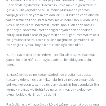
4. Ülemânın kerahet-i tenzihiye'ye hamlettikleri bu hali, İbnu'l-
Cezvî şöyle açıklamıştır: "Haccâm'ın ücreti mekruh görülmüştür,
çünkü bu ihtiyaç hâlinde Müslümanın Müslümana yapması
vâcip/gerekli olan yardımlara dâhildir. Bu durumda vâcip olan bir
vazifesi mukabilinde ücret alması mekruhdur." İbnu'l-Arabî (k.s.),
Resûlullah’ın (s.a.v.) haccâmın ücretini habîs ilan eden hadis-i
şerifleriyle, haccâma ücret ödediğini beyan eden sadedinde
olduğumuz hadis arasını şöyle te'lif eder: "Eğer ücret malum belli
bir iş mukabili ise bu caizdir, aksine meçhul bir işe mukabil ise
caiz değildir, (yasak böyle bir durumla ilgili olmalıdır)."
5. İbnu Hacer (rh.) tahkik ederek, Rasûlullah'a (s.a.v.) hacamat
yapan kölenin Nâfi' Ebu Tayyibe adında biri olduğunu tesbit
eder...
6. Haccâmın ücreti ne kadar? Sadedinde olduğumuz babta,
haccâma ödenen ücretin miktarıyla ilgili bir rivayet olmamakla
birlikte, mevzuun tavzihi ve ücretin kabarıklığı hususunda bir fikir
vermek maksadıyla Buhârî'de gelen bir rivayeti kaydetmeyi
uygun bulduk. Hz. Enes (r.a.) der ki:
Rasûlullah (s.a.v.), haccâm bir köleyi çağırıp hacamat oldu ve ona