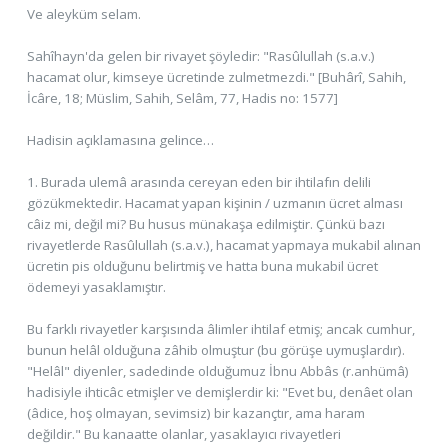
Ve aleyküm selam.
Sahîhayn'da gelen bir rivayet şöyledir: "Rasûlullah (s.a.v.)
hacamat olur, kimseye ücretinde zulmetmezdi." [Buhârî, Sahih,
İcâre, 18; Müslim, Sahih, Selâm, 77, Hadis no: 1577]
Hadisin açıklamasına gelince…
1. Burada ulemâ arasında cereyan eden bir ihtilafın delili
gözükmektedir. Hacamat yapan kişinin / uzmanın ücret alması
câiz mi, değil mi? Bu husus münakaşa edilmiştir. Çünkü bazı
rivayetlerde Rasûlullah (s.a.v.), hacamat yapmaya mukabil alınan
ücretin pis olduğunu belirtmiş ve hatta buna mukabil ücret
ödemeyi yasaklamıştır.
Bu farklı rivayetler karşısında âlimler ihtilaf etmiş; ancak cumhur,
bunun helâl olduğuna zâhib olmuştur (bu görüşe uymuşlardır).
"Helâl" diyenler, sadedinde olduğumuz İbnu Abbâs (r.anhümâ)
hadisiyle ihticâc etmişler ve demişlerdir ki: "Evet bu, denâet olan
(âdice, hoş olmayan, sevimsiz) bir kazançtır, ama haram
değildir." Bu kanaatte olanlar, yasaklayıcı rivayetleri