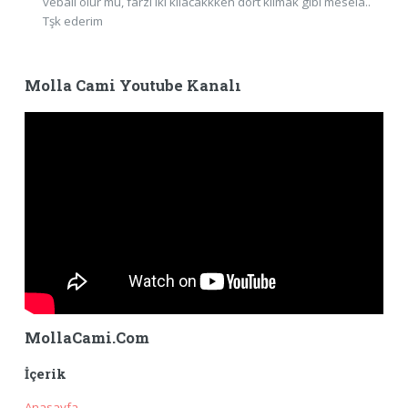
vebali olur mu, farzı iki kılacakkken dört kılmak gibi mesela..
Tşk ederim
Molla Cami Youtube Kanalı
MollaCami.Com
İçerik
Anasayfa