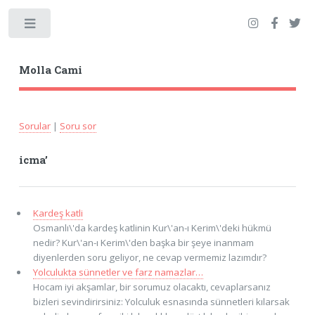
Toggle
Molla Cami
Sorular
|
Soru sor
icma’
Kardeş katli
Osmanlı\'da kardeş katlinin Kur\'an-ı Kerim\'deki hükmü
nedir? Kur\'an-ı Kerim\'den başka bir şeye inanmam
diyenlerden soru geliyor, ne cevap vermemiz lazımdır?
Yolculukta sünnetler ve farz namazlar…
Hocam iyi akşamlar, bir sorumuz olacaktı, cevaplarsanız
bizleri sevindirirsiniz: Yolculuk esnasında sünnetleri kılarsak