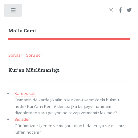
Toggle
Molla Cami
Sorular
|
Soru sor
Kur’an Müslümanlığı
Kardeş katli
Osmanlı\'da kardeş katlinin Kur\'an-ı Kerim\'deki hükmü
nedir? Kur\'an-ı Kerim\'den başka bir şeye inanmam
diyenlerden soru geliyor, ne cevap vermemiz lazımdır?
Bid'atler
Günümüzde işlenen ve meşhur olan bidatleri yazar mısınız
lütfen hocam?