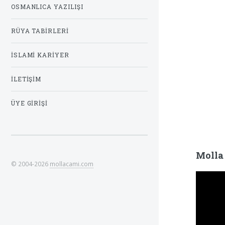
OSMANLICA YAZILIŞI
RÜYA TABIRLERI
İSLAMI KARIYER
İLETIŞIM
ÜYE GIRIŞI
Molla
© 2004-2026
mollacami.com