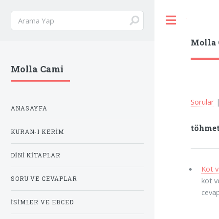
Toggle
Molla
Molla Cami
Sorular
ANASAYFA
töhme
KURAN-I KERIM
DINI KITAPLAR
Kot v
SORU VE CEVAPLAR
kot v
cevap
İSIMLER VE EBCED