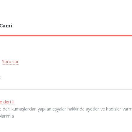
 Cami
|
Soru sor
t
e deri II
e deri kumaşlardan yapılan eşyalar hakkında ayetler ve hadisler varmı
larimla