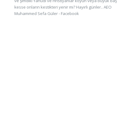
ve şimdiki Yahudi ve Hristiyanlar koyun veya büyük baş
kesse onların kestikteri yenir mi? Hayırlı günler.. AEO
Muhammed Sefa Güler - Facebook