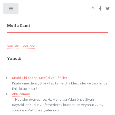
Toggle
Molla Cami
Sorular
|
Soru sor
Yahudi
Kitâbî, Ehl-i Kitap, Mecûsî ve Sâbiîler
Kitabi kime denir, Ehl-i kitap kimlerdir? Mecusiler ve Sabiler de
Ehl-i kitap mıdır?
Ahir Zaman
1-Hadisler rivayetince; Hz Mehdi a.s\'dan önce Siyah
Bayraklılar Kudüs\'ü fethedecek bundan 36 veyahut 72 ay
sonra ise Mehdi a.s. gelecektir.