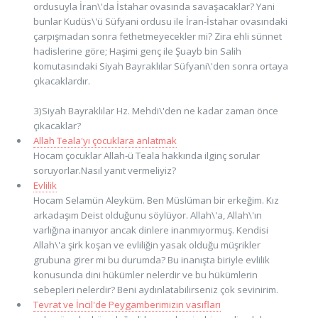
ordusuyla İran\'da İstahar ovasında savaşacaklar? Yani
bunlar Kudüs\'ü Süfyani ordusu ile İran-İstahar ovasındaki
çarpışmadan sonra fethetmeyecekler mi? Zira ehli sünnet
hadislerine göre; Haşimi genç ile Şuayb bin Salih
komutasındaki Siyah Bayraklılar Süfyani\'den sonra ortaya
çıkacaklardır.
3)Siyah Bayraklılar Hz. Mehdi\'den ne kadar zaman önce
çıkacaklar?
Allah Teala'yı çocuklara anlatmak
Hocam çocuklar Allah-ü Teala hakkında ilginç sorular
soruyorlar.Nasıl yanıt vermeliyiz?
Evlilik
Hocam Selamün Aleyküm. Ben Müslüman bir erkeğim. Kız
arkadaşım Deist olduğunu söylüyor. Allah\'a, Allah\'ın
varlığına inanıyor ancak dinlere inanmıyormuş. Kendisi
Allah\'a şirk koşan ve evliliğin yasak olduğu müşrikler
grubuna girer mi bu durumda? Bu inanışta biriyle evlilik
konusunda dini hükümler nelerdir ve bu hükümlerin
sebepleri nelerdir? Beni aydınlatabilirseniz çok sevinirim.
Tevrat ve İncil'de Peygamberimizin vasıfları