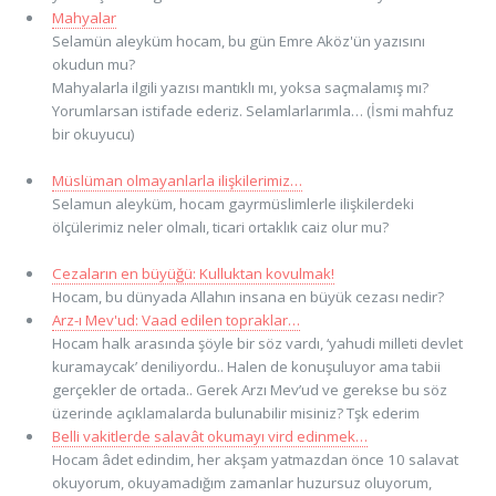
Mahyalar
Selamün aleyküm hocam, bu gün Emre Aköz'ün yazısını
okudun mu?
Mahyalarla ilgili yazısı mantıklı mı, yoksa saçmalamış mı?
Yorumlarsan istifade ederiz. Selamlarlarımla… (İsmi mahfuz
bir okuyucu)
Müslüman olmayanlarla ilişkilerimiz…
Selamun aleyküm, hocam gayrmüslimlerle ilişkilerdeki
ölçülerimiz neler olmalı, ticari ortaklık caiz olur mu?
Cezaların en büyüğü: Kulluktan kovulmak!
Hocam, bu dünyada Allahın insana en büyük cezası nedir?
Arz-ı Mev'ud: Vaad edilen topraklar…
Hocam halk arasında şöyle bir söz vardı, ‘yahudi milleti devlet
kuramaycak’ deniliyordu.. Halen de konuşuluyor ama tabii
gerçekler de ortada.. Gerek Arzı Mev’ud ve gerekse bu söz
üzerinde açıklamalarda bulunabilir misiniz? Tşk ederim
Belli vakitlerde salavât okumayı vird edinmek…
Hocam âdet edindim, her akşam yatmazdan önce 10 salavat
okuyorum, okuyamadığım zamanlar huzursuz oluyorum,