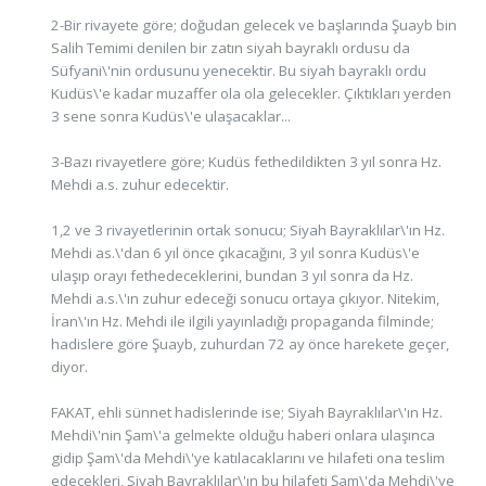
2-Bir rivayete göre; doğudan gelecek ve başlarında Şuayb bin
Salih Temimi denilen bir zatın siyah bayraklı ordusu da
Süfyani\'nin ordusunu yenecektir. Bu siyah bayraklı ordu
Kudüs\'e kadar muzaffer ola ola gelecekler. Çıktıkları yerden
3 sene sonra Kudüs\'e ulaşacaklar...
3-Bazı rivayetlere göre; Kudüs fethedildikten 3 yıl sonra Hz.
Mehdi a.s. zuhur edecektir.
1,2 ve 3 rivayetlerinin ortak sonucu; Siyah Bayraklılar\'ın Hz.
Mehdi as.\'dan 6 yıl önce çıkacağını, 3 yıl sonra Kudüs\'e
ulaşıp orayı fethedeceklerini, bundan 3 yıl sonra da Hz.
Mehdi a.s.\'ın zuhur edeceği sonucu ortaya çıkıyor. Nitekim,
İran\'ın Hz. Mehdi ile ilgili yayınladığı propaganda filminde;
hadislere göre Şuayb, zuhurdan 72 ay önce harekete geçer,
diyor.
FAKAT, ehli sünnet hadislerinde ise; Siyah Bayraklılar\'ın Hz.
Mehdi\'nin Şam\'a gelmekte olduğu haberi onlara ulaşınca
gidip Şam\'da Mehdi\'ye katılacaklarını ve hilafeti ona teslim
edecekleri, Siyah Bayraklılar\'ın bu hilafeti Şam\'da Mehdi\'ye