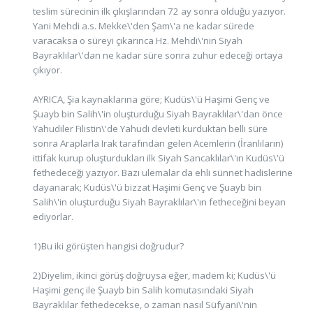
teslim sürecinin ilk çıkışlarından 72 ay sonra olduğu yazıyor.
Yani Mehdi a.s. Mekke\'den Şam\'a ne kadar sürede
varacaksa o süreyi çıkarınca Hz. Mehdi\'nin Siyah
Bayraklılar\'dan ne kadar süre sonra zuhur edeceği ortaya
çıkıyor.
AYRICA, Şia kaynaklarına göre; Kudüs\'ü Haşimi Genç ve
Şuayb bin Salih\'in oluşturduğu Siyah Bayraklılar\'dan önce
Yahudiler Filistin\'de Yahudi devleti kurduktan belli süre
sonra Araplarla Irak tarafından gelen Acemlerin (İranlıların)
ittifak kurup oluşturdukları ilk Siyah Sancaklılar\'ın Kudüs\'ü
fethedeceği yazıyor. Bazı ulemalar da ehli sünnet hadislerine
dayanarak; Kudüs\'ü bizzat Haşimi Genç ve Şuayb bin
Salih\'in oluşturduğu Siyah Bayraklılar\'ın fetheceğini beyan
ediyorlar.
1)Bu iki görüşten hangisi doğrudur?
2)Diyelim, ikinci görüş doğruysa eğer, madem ki; Kudüs\'ü
Haşimi genç ile Şuayb bin Salih komutasındaki Siyah
Bayraklılar fethedecekse, o zaman nasıl Süfyani\'nin