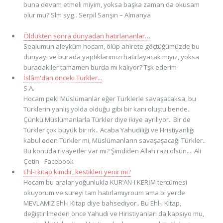
buna devam etmeli miyim, yoksa başka zaman da okusam
olur mu? Slm syg.. Serpil Sarışın – Almanya
Öldükten sonra dünyadan hatırlananlar…
Sealumun aleyküm hocam, ölüp ahirete göçtüğümüzde bu
dünyayı ve burada yaptıklarımızı hatırlayacak mıyız, yoksa
buradakiler tamamen burda mı kalıyor? Tşk ederim
İslâm'dan önceki Türkler...
S.A.
Hocam peki Müslümanlar eğer Türklerle savaşacaksa, bu
Türklerin yanlış yolda olduğu gibi bir kanı oluştu bende..
Çünkü Müslümanlarla Türkler diye ikiye ayrılıyor.. Bir de
Türkler çok büyük bir ırk.. Acaba Yahudiliği ve Hristiyanlığı
kabul eden Türkler mi, Müslümanların savaşaşacağı Türkler..
Bu konuda rivayetler var mı? Şimdiden Allah razı olsun.... Ali
Çetin - Facebook
Ehl-i kitap kimdir, kestikleri yenir mi?
Hocam bu aralar yoğunlukla KUR’AN-I KERİM tercümesi
okuyorum ve sureyi tam hatırlamıyroum ama bi yerde
MEVLAMIZ Ehl-i Kitap diye bahsediyor.. Bu Ehl-i Kitap,
değiştirilmeden önce Yahudi ve Hiristiyanları da kapsıyo mu,