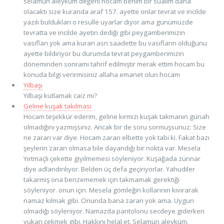
selamün aleyküm değerli hocam benim bir sualim daha
olacaktı size kuranda araf 157. ayette onlar tevrat ve incilde
yazılı buldukları o resulle uyarlar diyor ama günümüzde
tevratta ve incilde ayetin dediği gibi peygamberimizin
vasıfları yok ama kuran asrı saadette bu vasıfların olduğunu
ayette bildiriyor bu durumda tevrat peygamberimizin
döneminden sonramı tahrif edilmiştir merak ettim hocam bu
konuda bilgi verirmisiniz allaha emanet olun hocam
Yılbaşı
Yılbaşı kutlamak caiz mi?
Geline kuşak takılması
Hocam teşekkür ederim, geline kırmızı kuşak takmanın günah
olmadığını yazmışsınız. Ancak bir de soru sormuşsunuz: Size
ne zararı var diye. Hocam zararı elbette yok tabi ki. Fakat bazı
şeylerin zararı olmasa bile dayandığı bir nokta var. Mesela
Yırtmaçlı çekette giyilmemesi söyleniyor. Kuşağada zünnar
diye adlandırılıyor. Belden üç defa geçiriyorlar. Yahudiler
takarmış ona benzememek için takmamak gerektiği
söyleniyor. onun için. Mesela gömleğin kollarının kıvırarak
namaz kılmak gibi. Onunda bana zararı yok ama. Uygun
olmadığı söyleniyor. Namazda pantolonu secdeye giderken
yukarı çekmek gibi. Hakkını helal et. Selamün aleyküm.