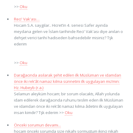
>>
Oku
Reci' Vak'ası…
Hocam S.A. saygılar.. Hicret’in 4. senesi Safer ayında
meydana gelen ve İslam tarihinde Reci' Vak'ası diye anılan o
dehşet verici tarihi hadiseden bahsedebilir misiniz? Tşk
ederim
>>
Oku
Darağacında asılarak şehit edilen ilk Müslüman ve idamdan
önce iki rek’ât namaz kılma sünnetini ilk uygulayan mü’min:
Hz. Hubeyb (r.a.)
Selamun aleyküm hocam; bir sorum olacaktı, Allah yolunda
idam edilerek darağacında ruhunu teslim eden ilk Müslüman
ve idamdan önce iki rek’ât namaz kılma âdetini ilk uygulayan
insan kimdir? Tşk ederim >>
Oku
Önceki sorumun devamı...
hocam önceki sorumda size nikahı sormuştum ikinci nikah