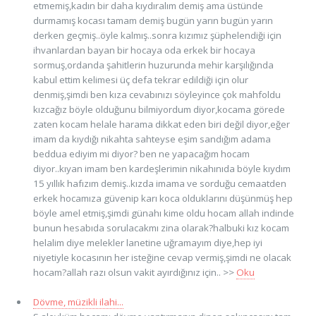
etmemiş,kadın bir daha kıydıralım demiş ama üstünde
durmamış kocası tamam demiş bugün yarın bugün yarın
derken geçmiş..öyle kalmış..sonra kızımız şüphelendiği için
ihvanlardan bayan bir hocaya oda erkek bir hocaya
sormuş,ordanda şahitlerin huzurunda mehir karşılığında
kabul ettim kelimesi üç defa tekrar edildiği için olur
denmiş,şimdi ben kıza cevabınızı söyleyince çok mahfoldu
kızcağız böyle olduğunu bilmiyordum diyor,kocama görede
zaten kocam helale harama dikkat eden biri değil diyor,eğer
imam da kıydığı nikahta sahteyse eşim sandığım adama
beddua ediyim mi diyor? ben ne yapacağım hocam
diyor..kıyan imam ben kardeşlerimin nikahınıda böyle kıydım
15 yıllık hafızım demiş..kızda imama ve sorduğu cemaatden
erkek hocamıza güvenip karı koca olduklarını düşünmüş hep
böyle amel etmiş,şimdi günahı kime oldu hocam allah indinde
bunun hesabıda sorulacakmı zina olarak?halbuki kız kocam
helalim diye melekler lanetine uğramayım diye,hep iyi
niyetiyle kocasının her isteğine cevap vermiş,şimdi ne olacak
hocam?allah razı olsun vakit ayırdığınız için.. >>
Oku
Dövme, müzikli ilahi...