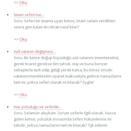
>>
Oku
İmam seferi ise...
Soru: Seferi bir imama uyan kimse, imam selam verdikten
sonra geri kalan iki rek’atı nasıl kılar?
>>
Oku
Aslî vatanın değişmesi...
Soru: Bir kimse doğup büyüdüğü asli vatanını (memleketini),
gerek ticaret gerekse ilim tahsili, staj ve buna benzer
sebeplerle terk edip gittiği yerde kalsa, bu kimse önceki
vatanını/memleketini ziyaret maksadıyla gelince namazlarını
tam mı, yoksa seferi olarak mı kılacak? Syglar
>>
Oku
Hac yolculuğu ve seferilik...
Soru: Selamün aleyküm. Sorum seferle ilgili olacak. Hacca
giden kimse, yolculuk esnasında seferi hükümlerine mi
tabidir, yoksa namazlarını tam mı kılacak? Tşk ederim