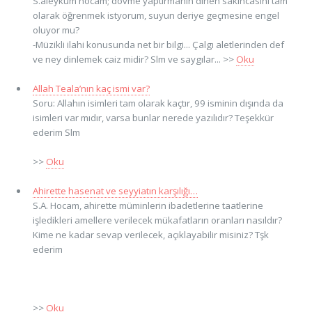
S.aleyküm hocam; dövme yaptırmanın dinen sakıncasını tam
olarak öğrenmek istyorum, suyun deriye geçmesine engel
oluyor mu?
-Müzikli ilahi konusunda net bir bilgi... Çalgı aletlerinden def
ve ney dinlemek caiz midir? Slm ve saygılar... >>
Oku
Allah Teala’nın kaç ismi var?
Soru: Allahın isimleri tam olarak kaçtır, 99 isminin dışında da
isimleri var mıdır, varsa bunlar nerede yazılıdır? Teşekkür
ederim Slm
>>
Oku
Ahirette hasenat ve seyyiatın karşılığı…
S.A. Hocam, ahirette müminlerin ibadetlerine taatlerine
işledikleri amellere verilecek mükafatların oranları nasıldır?
Kime ne kadar sevap verilecek, açıklayabilir misiniz? Tşk
ederim
>>
Oku