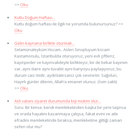
>>
Oku
Kutlu Doğum Haftası...
Kutlu doğum haftası ile ilgili ne yorumda bulunursunuz? >>
Oku
Gelin-kaynana birlikte oturmak...
Selamünaleyküm Hocam.. Aslen Sinopluyum kocam
Kastamonulu, İstanbulda oturuyoruz, yeni evli çiftleriz,
kayınpeder ve kayınvalideyle birlikteyiz, bir de bekar kayınım
var, aynı daire aynı tuvalet aynı banyoyu paylaşıyoruz, bu
durum caiz midir, aydınlatırsanız çok sevinirim. Sağolun,
Hayırlı günler dilerim, Allah’a emanet olunuz. (İsim saklı)
>>
Oku
Asli vatanı ziyaret durumunda kişi mukim olur...
Soru: Bir kimse, kendi memleketinden başka bir yere taşınsa
ve orada hayatını kazanmaya çalışsa, fakat evini ve aile
efradını memleketinde bıraksa, memleketine gittiği zaman
seferi olur mu?