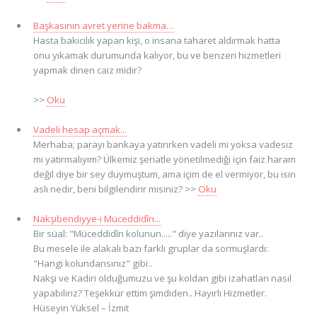
Başkasının avret yerine bakma…
Hasta bakıcılık yapan kişi, o insana taharet aldırmak hatta
onu yıkamak durumunda kalıyor, bu ve benzeri hizmetleri
yapmak dinen caiz midir?
>>
Oku
Vadeli hesap açmak...
Merhaba; parayı bankaya yatırırken vadeli mi yoksa vadesiz
mi yatırmalıyım? Ülkemiz şeriatle yönetilmediği için faiz haram
değil diye bir sey duymuştum, ama içim de el vermiyor, bu isin
aslı nedir, beni bilgilendirir misiniz? >>
Oku
Nakşibendiyye-i Müceddidîn...
Bir süal: "Müceddidîn kolunun....." diye yazılarınız var..
Bu mesele ile alakalı bazı farklı gruplar da sormuşlardı:
"Hangi kolundansınız" gibi..
Nakşi ve Kadiri olduğumuzu ve şu koldan gibi izahatları nasıl
yapabiliriz? Teşekkür ettim şimdiden.. Hayırlı Hizmetler.
Hüseyin Yüksel – İzmit