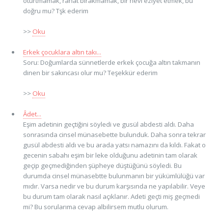
oturtmamak, rahat bırakmamak, bir nevi eziyet etmek, bu
doğru mu? Tşk ederim
>>
Oku
Erkek çocuklara altın takı...
Soru: Doğumlarda sünnetlerde erkek çocuğa altın takmanın
dinen bir sakıncası olur mu? Teşekkür ederim
>>
Oku
Âdet...
Eşim adetinin geçtiğini söyledi ve gusül abdesti aldı. Daha
sonrasında cinsel münasebette bulunduk. Daha sonra tekrar
gusül abdesti aldı ve bu arada yatsı namazını da kıldı. Fakat o
gecenin sabahı eşim bir leke olduğunu adetinin tam olarak
geçip geçmediğinden şüpheye düştüğünü söyledi. Bu
durumda cinsel münasebtte bulunmanın bir yükümlülüğü var
mıdır. Varsa nedir ve bu durum karşısında ne yapılabilir. Veye
bu durum tam olarak nasıl açıklanır. Adeti geçti miş geçmedi
mi? Bu sorularıma cevap albilirsem mutlu olurum.