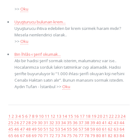
>>
Oku
Uyuşturucu bulunan krem...
Uyuşturucu ihtiva edebilen bir krem sürmek haram mıdır?
Mesela nemlendirici olarak..
>>
Oku
Bin İhlâs-ı şerif okumak...
Abi bir hadisi şerif sormak isterim, malumatınız var ise..
Hocalarımıza sorduk lakin tatminkar cvp alamadık. Hadisi
şerifte buyuruluyor ki “1.000 ihlası şerifi okuyan kişi nefsini
Cenabı Haktan satın alır”. Bunun manasını sormak istedim.
Aydın Tufan - İstanbul >>
Oku
1
2
3
4
5
6
7
8
9
10
11
12
13
14
15
16
17
18
19
20
21
22
23
24
25
26
27
28
29
30
31
32
33
34
35
36
37
38
39
40
41
42
43
44
45
46
47
48
49
50
51
52
53
54
55
56
57
58
59
60
61
62
63
64
65
66
67
68
69
70
71
72
73
74
75
76
77
78
79
80
81
82
83
84