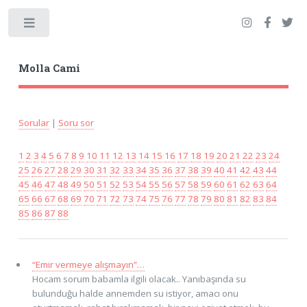
Toggle
Molla Cami
Sorular
|
Soru sor
1
2
3
4
5
6
7
8
9
10
11
12
13
14
15
16
17
18
19
20
21
22
23
24
25
26
27
28
29
30
31
32
33
34
35
36
37
38
39
40
41
42
43
44
45
46
47
48
49
50
51
52
53
54
55
56
57
58
59
60
61
62
63
64
65
66
67
68
69
70
71
72
73
74
75
76
77
78
79
80
81
82
83
84
85
86
87
88
“Emir vermeye alışmayın”…
Hocam sorum babamla ilgili olacak.. Yanıbaşında su
bulunduğu halde annemden su istiyor, amacı onu