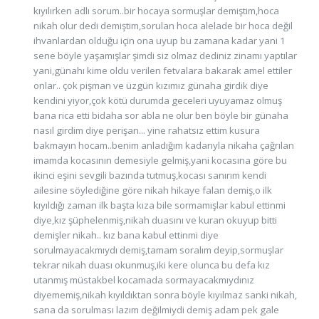
kıyılırken adlı sorum..bir hocaya sormuşlar demiştim,hoca
nikah olur dedi demiştim,sorulan hoca alelade bir hoca değil
ihvanlardan olduğu için ona uyup bu zamana kadar yani 1
sene böyle yaşamışlar şimdi siz olmaz dediniz zinamı yaptılar
yani,günahı kime oldu verilen fetvalara bakarak amel ettiler
onlar.. çok pişman ve üzgün kızımız günaha girdik diye
kendini yiyor,çok kötü durumda geceleri uyuyamaz olmuş
bana rica etti bidaha sor abla ne olur ben böyle bir günaha
nasıl girdim diye perişan... yine rahatsız ettim kusura
bakmayın hocam..benim anladığım kadarıyla nikaha çağrılan
imamda kocasının demesiyle gelmiş,yani kocasına göre bu
ikinci eşini sevgili bazında tutmuş,kocası sanırım kendi
ailesine söylediğine göre nikah hikaye falan demiş,o ilk
kıyıldığı zaman ilk başta kıza bile sormamışlar kabul ettinmi
diye,kız şüphelenmiş,nikah duasını ve kuran okuyup bitti
demişler nikah.. kız bana kabul ettinmi diye
sorulmayacakmıydı demiş,tamam soralım deyip,sormuşlar
tekrar nikah duası okunmuş,iki kere olunca bu defa kız
utanmış müstakbel kocamada sormayacakmıydınız
diyememiş,nikah kıyıldıktan sonra böyle kıyılmaz sanki nikah,
sana da sorulması lazım değilmiydi demiş adam pek gale