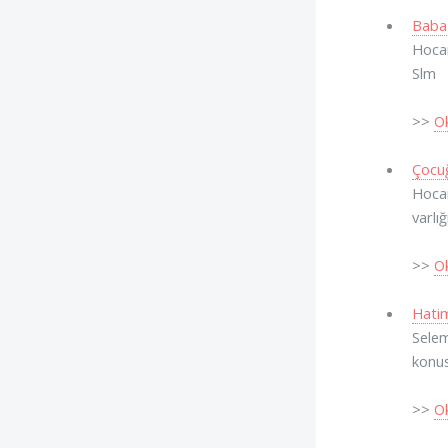
Baba-
Hocam
Slm
>>
O
Çocu
Hocam
varlı
>>
O
Hatim
Selem
konus
>>
O