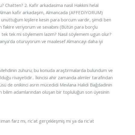
? Chatten? 2. Kafir arkadasima nasil Hakkini helal
. Alman kafir arkadaşım, Almancada (AFFEDIYORUM)
 unuttuğum kişilere kesin para borcum vardır, şimdi ben
in fakire veriyorum ve sevabını (Bütün para borçlu
e tek tek mi söylemem lazım? Nasıl söylemem ugun olur?
lmanya'da oturuyorum ve maalesef Almancayı daha iyi
 Mehdinin zuhuru; bu konuda araştırmalarda bulundum ve
uğu rivayetidir.. İkincisi ahir zamanda alimler tarafından
üsü de onikinci asrın mücedidi Mevlana Halidi Bağdadinin
n bilim adamlarından oluşan bir topluluğun son üyesinin
man farz mı, ric'at gerçekleşmiş mi ya da ric'at