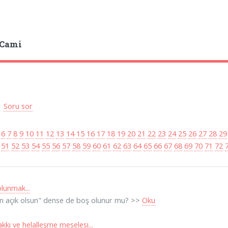
 Cami
|
Soru sor
6
7
8
9
10
11
12
13
14
15
16
17
18
19
20
21
22
23
24
25
26
27
28
29
51
52
53
54
55
56
57
58
59
60
61
62
63
64
65
66
67
68
69
70
71
72
lunmak...
n açık olsun" dense de boş olunur mu? >>
Oku
akkı ve helalleşme meselesi...