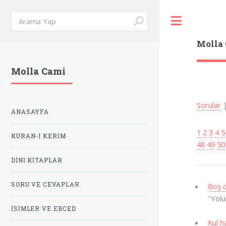
Toggle
Molla
Molla Cami
Sorular
ANASAYFA
1
2
3
4
5
KURAN-I KERIM
48
49
50
DINI KITAPLAR
SORU VE CEVAPLAR
Boş o
"Yolu
İSIMLER VE EBCED
Kul h