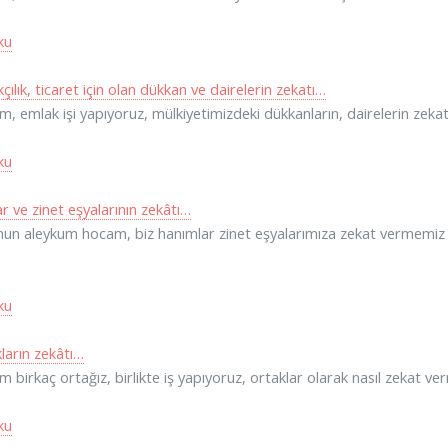
ku
çılık, ticaret için olan dükkan ve dairelerin zekatı…
, emlak işi yapıyoruz, mülkiyetimizdeki dükkanların, dairelerin ze
ku
ar ve zinet eşyalarının zekâtı…
un aleykum hocam, biz hanımlar zinet eşyalarımıza zekat vermemiz g
ku
ların zekâtı…
 birkaç ortağız, birlikte iş yapıyoruz, ortaklar olarak nasıl zekat v
ku