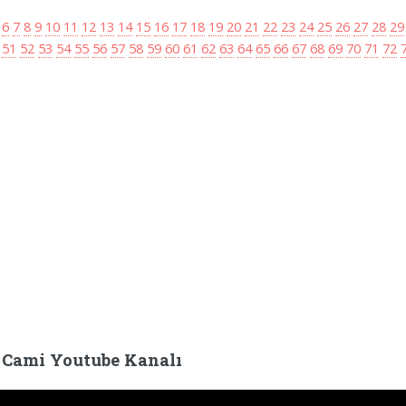
6
7
8
9
10
11
12
13
14
15
16
17
18
19
20
21
22
23
24
25
26
27
28
29
51
52
53
54
55
56
57
58
59
60
61
62
63
64
65
66
67
68
69
70
71
72
 Cami Youtube Kanalı