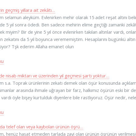
in geçmiş yıllara ait zekâtı…
 selamun aleyküm. Evlenirken mehir olarak 15 adet reşat altını bel
 de 5 yıl sonra ödedi. Ben sadece mehirin elime geçtiği zamanki zekât
ek miyim? Bir de yine 5 yıl önce evlenirken takılan altınlar vardı, onl
ın zekatını da 5 yıl boyunca verememiştim. Hesaplarını bugünkü alt
iyor? Tşk ederim Allaha emanet olun
ku
de nisab miktarı ve üzerinden yıl geçmesi şartı yoktur…
 s.a. Toprak ürünlerinin zekatı demek olan öşür konusunda açıklam
manlar arasında ihmale uğrayan bir farz, halkımız öşürün eski bir dev
 vardı öyle bişey kurtulduk diyenlere bile rastlıyoruz. Öşür nedir, ne
ku
da telef olan veya kaybolan ürünün öşrü…
, henüz hasat etmeden tarlada zayi olan ürünün öşrünün verilmesi