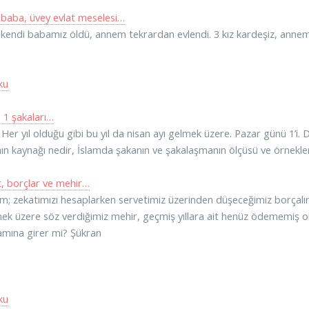
baba, üvey evlat meselesi…
kendi babamız öldü, annem tekrardan evlendi. 3 kız kardeşiz, anne
ku
 1 şakaları…
 Her yıl olduğu gibi bu yıl da nisan ayı gelmek üzere. Pazar günü 1’i. 
ın kaynağı nedir, İslamda şakanın ve şakalaşmanın ölçüsü ve örnekle
, borçlar ve mehir…
; zekatımızı hesaplarken servetimiz üzerinden düşeceğimiz borçalır
k üzere söz verdiğimiz mehir, geçmiş yıllara ait henüz ödememiş old
mına girer mi? Şükran
ku