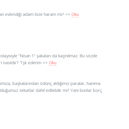
min evlendiği adam bize haram mı? >>
Oku
Dolayısiyle “Nisan 1” şakaları da kaçınılmaz. Bu sözde
ri nasıldır? Tşk ederim >>
Oku
ımıza, başkalarından ödünç aldığımız paralar, hanıma
uğumuz zekatlar dahil edilebilir mi? Yani bunlar borç