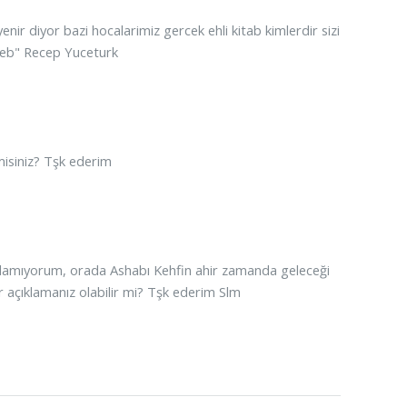
enir diyor bazi hocalarimiz gercek ehli kitab kimlerdir sizi
eb" Recep Yuceturk
misiniz? Tşk ederim
rlamıyorum, orada Ashabı Kehfin ahir zamanda geleceği
ir açıklamanız olabilir mi? Tşk ederim Slm