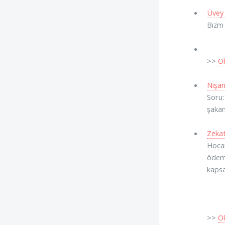
Üvey 
Bızm 
>>
O
Nişan
Soru:
şakan
Zekat
Hocam
ödeme
kapsa
>>
O