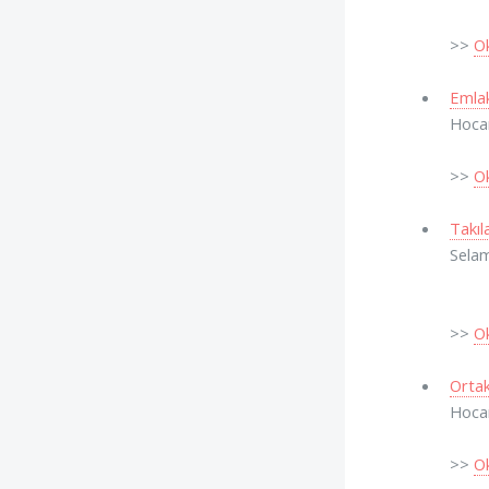
>>
O
Emlak
Hocam
>>
O
Takıl
Selam
>>
O
Ortak
Hocam
>>
O