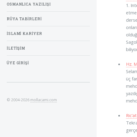
OSMANLICA YAZILIŞI
1. In
etmes
RÜYA TABIRLERI
derse
onlar
İSLAMI KARIYER
olduğ
Sagol
İLETIŞIM
biliy
ÜYE GIRIŞI
Hz. M
Selam
üç fa
mehdi
yazdı
© 2004-2026
mollacami.com
mehdi
Ric’a
Tekra
gerçe