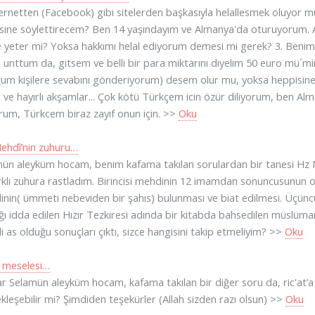
ternetten (Facebook) gibi sitelerden başkasıyla helallesmek oluyor mu
ine söylettirecem? Ben 14 yaşındayım ve Almanya'da oturuyorum
 yeter mi? Yoksa hakkımı helal ediyorum demesi mi gerek? 3. Benim
ı unttum da, gitsem ve belli bir para miktarını diyelim 50 euro mü´m
um kişilere sevabını gönderiyorum) desem olur mu, yoksa heppisin
 ve hayırlı akşamlar... Çok kötü Türkçem icin özür diliyorum, ben A
orum, Türkcem biraz zayıf onun için. >>
Oku
ehdî’nin zuhuru…
ün aleyküm hocam, benim kafama takılan sorulardan bir tanesi Hz
rklı zuhura rastladım. Birincisi mehdinin 12 imamdan sonuncusunun old
nin( ümmeti nebeviden bir şahıs) bulunması ve biat edilmesi. Üçünc
ğı idda edilen Hızır Tezkiresi adında bir kitabda bahsedilen müslüma
 as olduğu sonuçları çıktı, sizce hangisini takip etmeliyim? >>
Oku
t meselesi…
r Selamün aleyküm hocam, kafama takılan bir diğer soru da, ric'at’a i
kleşebilir mi? Şimdiden teşekürler (Allah sizden razı olsun) >>
Oku