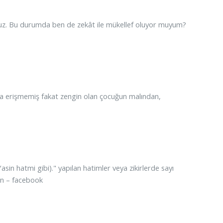
oruz. Bu durumda ben de zekât ile mükellef oluyor muyum?
ına erişmemiş fakat zengin olan çocuğun malından,
sin hatmi gibi)." yapılan hatimler veya zikirlerde sayı
yin – facebook