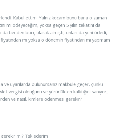
irlendi. Kabul ettim. Yalnız kocam bunu bana o zaman
ını mı ödeyeceğim, yoksa geçen 5 yılın zekatını da
arı da benden borç olarak almıştı, onları da yeni ödedi,
ın fiyatından mı yoksa o dönemin fiyatından mı yapmam
a ve uyarılarda bulunursanız makbule geçer, çünkü
let vergisi olduğunu ve yürürlükten kalktığını sanıyor,
lerden ve nasıl, kimlere ödenmesi gerekir?
 gerekir mi? Tşk ederim