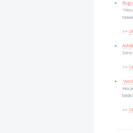
Bugün
"Hoca
taaaa
>>
O
Ashâb
Soru:
>>
O
"Ashâ
Hocam
bildi
>>
O