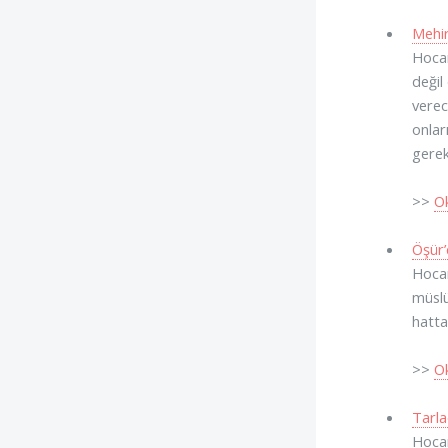
Mehir
Hocam
değil
verec
onlar
gerek
>>
O
Öşür’
Hocam
müslü
hatta
>>
O
Tarla
Hocam