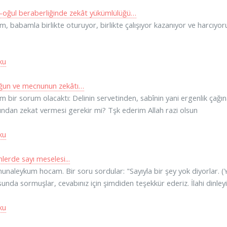
oğul beraberliğinde zekât yükümlülüğü…
, babamla birlikte oturuyor, birlikte çalışıyor kazanıyor ve harcıy
ku
ğun ve mecnunun zekâtı…
 bir sorum olacaktı: Delinin servetinden, sabînin yani ergenlik çağ
ğından zekat vermesi gerekir mi? Tşk ederim Allah razi olsun
ku
lerde sayı meselesi...
unaleykum hocam. Bir soru sordular: "Sayıyla bir şey yok diyorlar. (Ya
unda sormuşlar, cevabınız için şimdiden teşekkür ederiz. İlahi dinle
ku