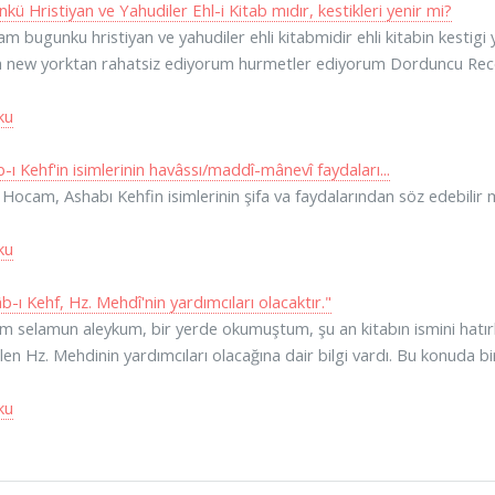
kü Hristiyan ve Yahudiler Ehl-i Kitab mıdır, kestikleri yenir mi?
m bugunku hristiyan ve yahudiler ehli kitabmidir ehli kitabin kestigi y
 new yorktan rahatsiz ediyorum hurmetler ediyorum Dorduncu Rec
ku
-ı Kehf'in isimlerinin havâssı/maddî-mânevî faydaları...
 Hocam, Ashabı Kehfin isimlerinin şifa va faydalarından söz edebilir 
ku
b-ı Kehf, Hz. Mehdî'nin yardımcıları olacaktır."
 selamun aleykum, bir yerde okumuştum, şu an kitabın ismini hatı
rilen Hz. Mehdinin yardımcıları olacağına dair bilgi vardı. Bu konuda b
ku